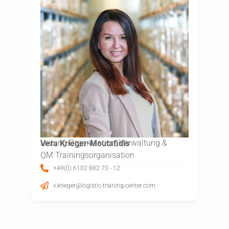
Leitung Organisation, Verwaltung &
Vera Krieger-Moutafidis
QM Trainingsorganisation
+49(0) 6102 882 70 - 12
v.krieger@logistic-training-center.com