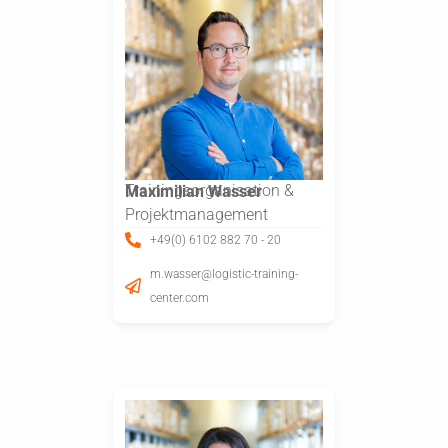
Trainingsorganisation &
Maximilian Wasser
Projektmanagement
+49(0) 6102 882 70 - 20
m.wasser@logistic-training-
center.com