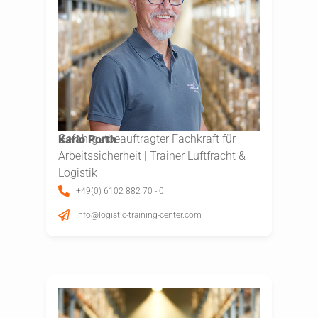
Gefahrgutbeauftragter Fachkraft für
Karlo Porth
Arbeitssicherheit | Trainer Luftfracht &
Logistik
+49(0) 6102 882 70 - 0
info@logistic-training-center.com