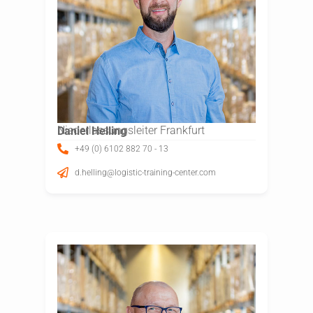
Niederlassungsleiter Frankfurt
Daniel Helling
+49 (0) 6102 882 70 - 13
d.helling@logistic-training-center.com