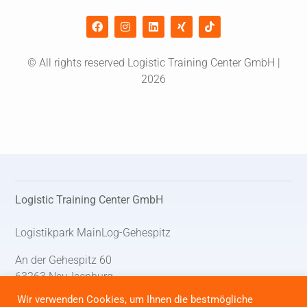
© All rights reserved Logistic Training Center GmbH |
2026
Logistic Training Center GmbH
Logistikpark MainLog-Gehespitz
An der Gehespitz 60
63263 Neu-Isenburg
Wir verwenden Cookies, um Ihnen die bestmögliche
Telefon: + 49 (0) 6102 / 882 70 11